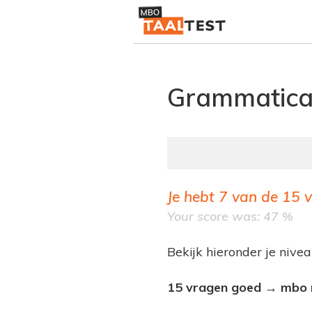
Grammatica 
Je hebt
7
van de
15
v
Your score was: 47 %
Bekijk hieronder je nivea
15 vragen goed → mbo 