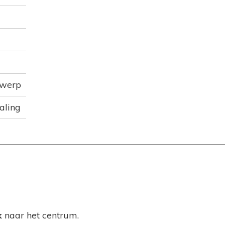
rwerp
aling
k
naar het centrum.