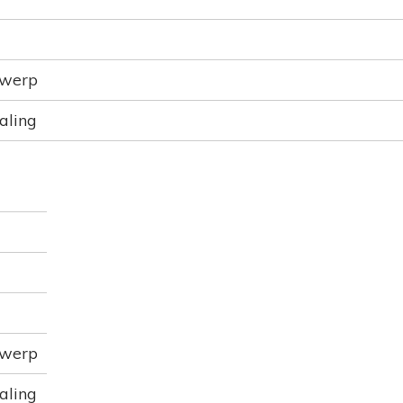
rwerp
aling
rwerp
aling