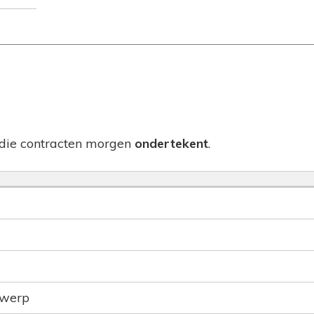
j die contracten morgen
ondertekent
.
rwerp