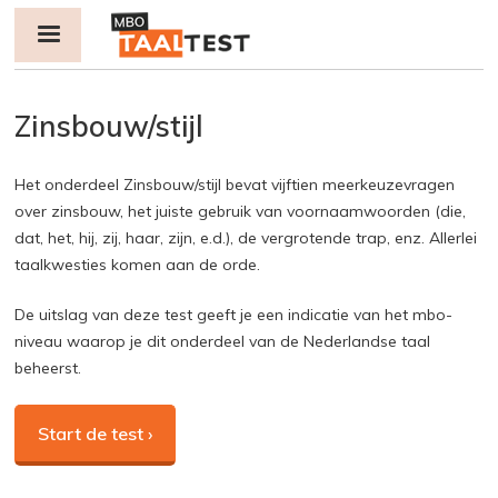
Jump to navigation
Zinsbouw/stijl
Het onderdeel Zinsbouw/stijl bevat vijftien meerkeuzevragen
P
over zinsbouw, het juiste gebruik van voornaamwoorden (die,
r
dat, het, hij, zij, haar, zijn, e.d.), de vergrotende trap, enz. Allerlei
i
taalkwesties komen aan de orde.
m
De uitslag van deze test geeft je een indicatie van het mbo-
a
niveau waarop je dit onderdeel van de Nederlandse taal
r
beheerst.
y
t
a
b